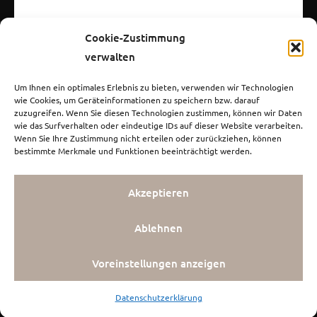
Cookie-Zustimmung
verwalten
Einwilligung zur Datenverarbeitung
Um Ihnen ein optimales Erlebnis zu bieten, verwenden wir Technologien
wie Cookies, um Geräteinformationen zu speichern bzw. darauf
zuzugreifen. Wenn Sie diesen Technologien zustimmen, können wir Daten
Wir bitten Sie, vor dem Absenden des
wie das Surfverhalten oder eindeutige IDs auf dieser Website verarbeiten.
Wenn Sie Ihre Zustimmung nicht erteilen oder zurückziehen, können
Formulars der Verwendung Ihrer
bestimmte Merkmale und Funktionen beeinträchtigt werden.
personenbezogenen Daten zuzustimmen.
Ihre Daten werden nicht weitergegeben
Akzeptieren
und vertrauensvoll behandelt. Weiterhin
möchten wir Sie darauf hinweisen, dass Sie
Ablehnen
Ihre Zustimmung für die Nutzung Ihrer
personenbezogenen Daten jederzeit
Voreinstellungen anzeigen
widerrufen können. Bei Fragen zur
Erhebung, Verarbeitung und Nutzung Ihrer
Datenschutzerklärung
personenbezogenen Daten oder bei